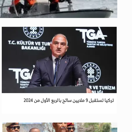
احتجزتها الشهر الماضي.. إيران تطلق سراح طاقم سفينة مملوكة لإس
تركيا تستقبل 9 ملايين سائح بالربع الأول من 2024