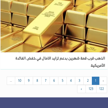
الذهب قرب قمة شهرين بدعم تزايد الآمال في خفض الفائدة
الأمريكية
...
10
9
8
7
6
5
4
3
2
1
‹
›
123
122