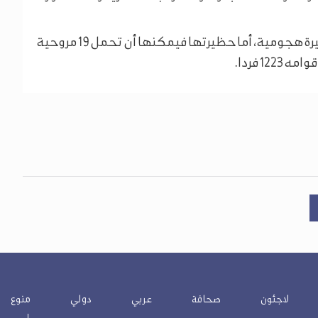
وعلى مسطحها يمكن استيعاب 10 مروحيات و11 مسيرة هجومية، أما حظيرتها فيمكنها أن تحمل 19 مروحية
لاجئون
صحافة
عربي
دولي
منوع