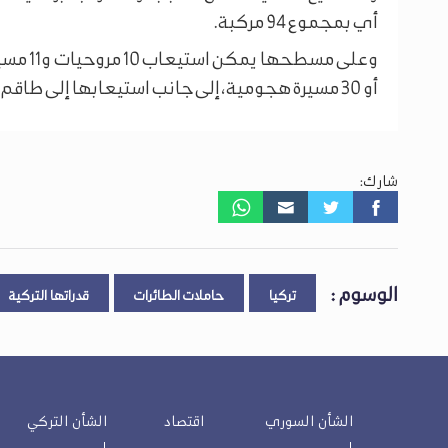
أي بمجموع 94 مركبة.
أو 30 مسيرة هجومية، إلى جانب استيعابها إلى طاقم قوامه 1223 فردا.
شارك:
الوسوم :
تركيا
حاملات الطائرات
قدراتها التركية
الشأن السوري
اقتصاد
الشأن التركي