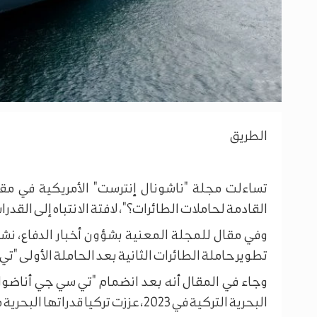
الطريق
تساءلت مجلة "ناشونال إنترست" الأمريكية في مقا
القادمة لحاملات الطائرات؟"، لافتة الانتباه إلى القدرات
وفي مقال للمجلة المعنية بشؤون أخبار الدفاع، نشر 
تطوير حاملة الطائرات الثانية بعد الحاملة الأولى "ت
وجاء في المقال أنه بعد انضمام "تي سي جي أناضول"
البحرية التركية في 2023، عززت تركيا قدراتها البحرية من خلال تطوير حاملة طائراتها الثانية.