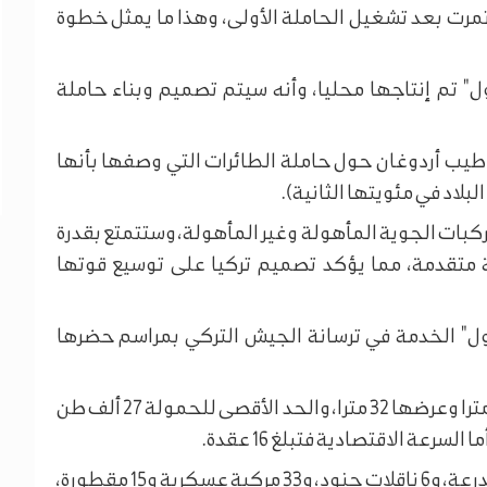
تمرت بعد تشغيل الحاملة الأولى، وهذا ما يمثل خطوة
"تي سي جي أناضول" تم إنتاجها محليا، وأنه سيتم تصميم وبناء حاملة
طيب أردوغان حول حاملة الطائرات التي وصفها بأنها
لاد في مئويتها الثانية).
بات الجوية المأهولة وغير المأهولة، وستتمتع بقدرة
متقدمة، مما يؤكد تصميم تركيا على توسيع قوتها
ل" الخدمة في ترسانة الجيش التركي بمراسم حضرها
ويبلغ طول حاملة الطائرات "تي سي جي أناضول" 231 مترا وعرضها 32 مترا، والحد الأقصى للحمولة 27 ألف طن
وتستطيع السفينة حمل 13 دبابة و27 مركبة برمائية مدرعة، و6 ناقلات جنود، و33 مركبة عسكرية و15 مقطورة،