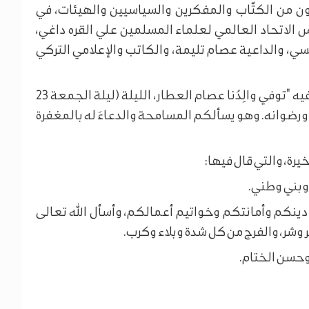
ون من الكتّاب والمفكرين والسياسيين والهيئات، في
س الاتحاد العالمي لعلماء المسلمين علي القره داغي،
، والداعية عصام تليمة، والكاتب والإعلامي التركي
ونشرت عائلته بيان نعي عبر صفحته الرسمية، قالت فيه "توفي والِدُنا عصام العطار، الليلة (ليلة الجمعة 23
م)، تغمده الله برحمته ورضوانه. وهو يسألكم المسامحة والدعاءَ له بالمغفرة
رة، والتي قال فيها:
 وبني وطني.
 دينكم وأمانتكم وخواتيم أعمالكم، وأسأل الله تعالى
وشر، والفرج من كل شدة وبلاء وكرب.
وحسن الختام.