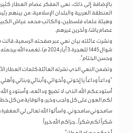
بالإضافة إلى ذلك، نعى المفكر عصام العطار كثير
المنطقة العربية والبلدان الإسلامية، من بينهم رئي
وهيئة علماء فلسطين، والكاتب محمد عياش الكبيسي
عصام ياشا، وآخرين غيرهم.
شوال 1445 للهجرة، 3 أيار 2024 
وحسن الختام".
وتضمن النعي الذي نشرته العائلة كلمات العطار الأخي
"وداعاً وداعاً يا إخوتي وأخواتي وأبنائي وبناتي وأهلي
أستودعكم الله الذي لا تضيع ودائعه، وأستودع الله
لكم العون على كل واجب وخير، والوقاية من كل خطر 
سامحوني سامحوني. واسألوا الله تعالى لي المغفرة 
شكراً لكم شكراً.. جزاكم الله خيراً
أخوكم عصام العطار".