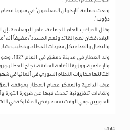
ونعت جماعة "الإخوان المسلمون" في سوريا عصام ال
دؤوب".
وقال المراقب العام للجماعة، عامر البوسلامة، إ
البلاد، فكان نعم القائد ونعم المسدد"، مضيفاً أنه 
والنضال والفداء بكل مفردات العطاء، وخطيب يشار له 
ولد العطار
والإعلامية، ووزيرة الثقافة السابقة، نجاح العطار، 
اغتالتها مخابرات النظام السوري في ألمانيا في شهر آذار 
عرف الداعية والمفكر عصام العطار بموقفه المؤي
ولقاءات تلفزيونية تحدث فيها عن ضرورة الثورة و
السوريين، وفي الوقت نفسه، رفض المشاركة في التش
شارك: