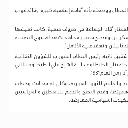
عطار، ووصفته بأنه "قامة إسلامية كبيرة، وقائد قوي
ن العطار "قاد الجماعة في ظروف صعبة، كانت تعيشها
"مفكر بارز، ومصلح مميز، ومجاهد تشهد له سوح التضحية
بالبنان، وتعقد عليه الأنامل".
 في مدينة دمشق في العام 1927، وهو شقيق نائبة رئيس النظام السوري للشؤون الثقافية
وزوجته بنان الطنطاوي، ابنة الشيخ علي الطنطاوي، التي
من العام 1981.
د والداعم للثورة السورية، وكان له مقالات وخطب
أهميتها، وقدم النصح والدعم للناشطين والسياسيين
كيلات السياسية المعارضة.