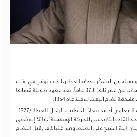
سلمون المفكّر عصام العطار، الذي توفي في وقت
متأخر من ليلة الخميس- الجمعة في مدينة آخن بألمانيا عن عمر ناهز الـ97 عاماً، بعد عقود طويلة قضاها
حقة نظام البعث له منذ عام 1964.
ووصف السياسي والرئيس السابق للائتلاف السوري المعارض أحمد معاذ الخطيب، الراحل العطار (1927-
د القادة التاريخيين للحركة الإسلامية"، قائلاً إنه قضى
نان ابنة الشيخ علي الطنطاوي اغتيالاً من قبل النظام