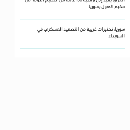
العراق يعيد إلى أراضيه 160 عائلة من "تنظيم الدولة" من
مخيم الهول بسوريا
سوريا: تحذيرات غربية من التصعيد العسكري في
السويداء