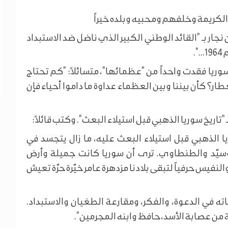
 الكريمة وخلفهم ومحبيه وبلده خيراً
ر بـ "القائد الوطني الكبير الذي ناضل ضد الاستبداد
.
يا فقدت واحداً من "عظمائها"، متسائلاً: "كم تحتاج
ار؟ كأن بيننا وبين العظماء عداوة ما داموا أحياء فإن
تاريخ سوريا الذهبي قبل استيلاء البعث". وكتب قائلاً:
يا الذهبي قبل استيلاء البعث عليه، ما زال يتجسد في
وسيّد والطنطاوي. ترى أن سوريا كانت جميلة وأرض
نفيس حرفياً لتبقى بلادنا مزدهرة عامر خيّرة حرّة تعيش
ه في الدعوة، والفكر، ومقارعة الطغيان والاستبداد.
 من عصابة الأسد، حافظ وابنه المجرمين".