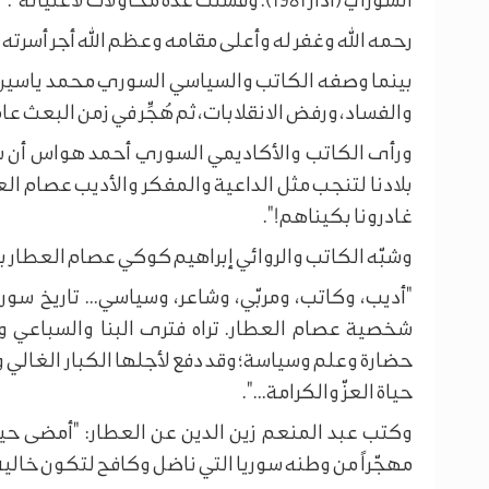
رحمه الله وغفر له وأعلى مقامه وعظم الله أجر أسرته
بينما وصفه الكاتب والسياسي السوري محمد ياسين نجا
والفساد، ورفض الانقلابات، ثم هُجِّر في زمن البعث عام 1964..."
ورأى الكاتب والأكاديمي السوري أحمد هواس أن سور
بلادنا لتنجب مثل الداعية والمفكر والأديب عصام العط
غادرونا بكيناهم!".
وشبّه الكاتب والروائي إبراهيم كوكي عصام العطار بـ "
"أديب، وكاتب، ومربّي، وشاعر، وسياسي... تاريخ سور
شخصية عصام العطار. تراه فترى البنا والسباعي 
حضارة وعلم وسياسة؛ وقد دفع لأجلها الكبار الغالي وال
حياة العزّ والكرامة...".
وكتب عبد المنعم زين الدين عن العطار: "أمضى حيات
مهجّراً من وطنه سوريا التي ناضل وكافح لتكون خالية