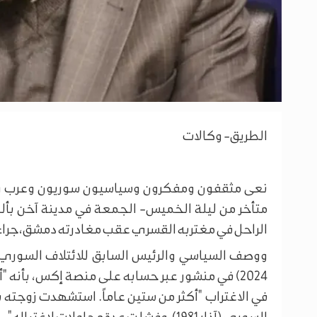
الطريق- وكالات
نعى مثقفون ومفكرون وسياسيون سوريون وعرب وم
الراحل في مغتربه القسري عقب مغادرته دمشق، جراء ملا
2024) في منشور عبر حسابه على منصة إكس، بأنه "أح
في الاغتراب "أكثر من ستين عاماً. استشهدت زوجته ب
السوري (آذار 1981). وفشلت عدة محاولات لاغتياله".