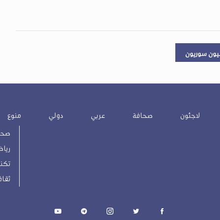
ون سوريون
لاجئون
صحافة
عربي
دولي
منوع
صحة
رياض
تكنو
ثقاف