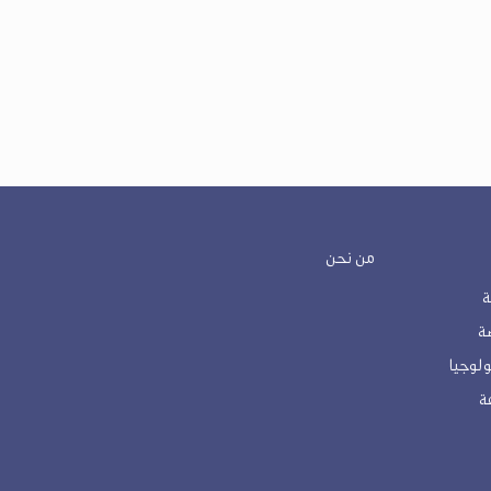
من نحن
ة
لوجيا
ة