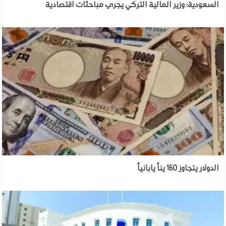
السعودية: وزير المالية التركي يجري مباحثات اقتصادية
الدولار يتجاوز 160 يناً يابانياً