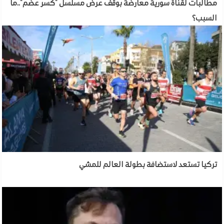
مطالبات لقناة سورية معارضة بوقف عرض مسلسل "كسر عضم"..ما
السبب؟
تركيا تستعد لاستضافة بطولة العالم للمشي