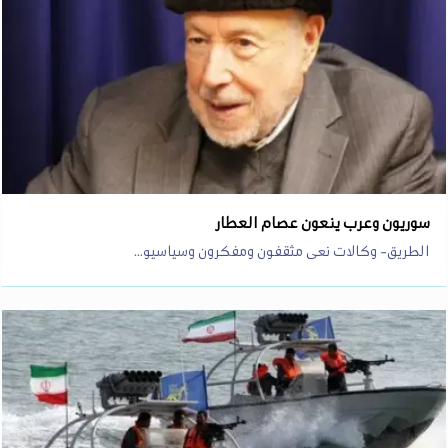
سوريون وعرب ينعون عصام العطار
الطريق- وكالات نعى مثقفون ومفكرون وسياسيو...