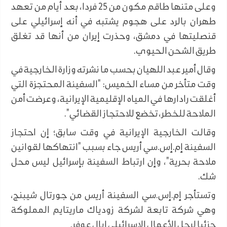
وعلى متنها طاقم مكون من 25 فردا، بعد أيام من تعهد
طهران بالرد على هجوم يشتبه في أنه إسرائيلي على
قنصليتها في دمشق، وحذرت إيران من أنها قد تغلق
طريق الشحن الحيوي.
وقال أمير عبد اللهيان بحسب ما نشرته وزارة الخارجية في
وقت متأخر من مساء الخميس: "السفينة المحتجزة التي
أغلقت رادارها في المياه الإقليمية الإيرانية، وعرضت أمن
الملاحة للخطر، تخضع للاحتجاز القضائي".
وقالت الخارجية الإيرانية في وقت سابق؛ إن احتجاز
السفينة إم.إس.سي أريس جاء بسبب "انتهاكها لقوانين
ملاحة بحرية"، وإن ارتباط السفينة بإسرائيل ليس محل
شك.
وتستأجر إم.إس.سي السفينة أريس من جورتال شيبنج،
وهي شركة تابعة لشركة زودياك ماريتايم المملوكة
جزئيا لرجل الأعمال الإسرائيلي إيال عوفر.