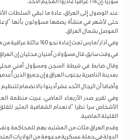
سوريا، إن 714 عراقيا غادروا المخيم الأحد.
عند الوصول إلى العراق، عادة ما تبقي السلطات الأ
حتى لأشهر في منشأة يصفها مسؤولون بأنها "لإعا
الموصل بشمال العراق.
وفي آذار/مارس تمت إعادة نحو 160 عائلة عراقية من مخيم الهول إلى العراق.
في وقت سابق، قال مسؤولان أمنيان محليان إن العراق أعدم شنقا 11 من الذين أُد
وقال ضابط في شرطة السجن ومسؤول أمني محلي إ
بمدينة الناصرية بجنوب العراق وإن جميع الذين أُعدمو
وأضافا أن الرجال الأحد عشر أدينوا بالانضمام لتنظيم 
وفي تقرير صدر الأربعاء الماضي، عبرت منظمة الع
الأشخاص سرا نظرا "لانعدام الشفافية المثير للقلق
القليلة الماضية.
وقدم العراق مئات من المشتبه بهم للمحاكمة ونفذ
الدولة في حملة عسكرية مدعومة من الولايات المتحدة بين 2014