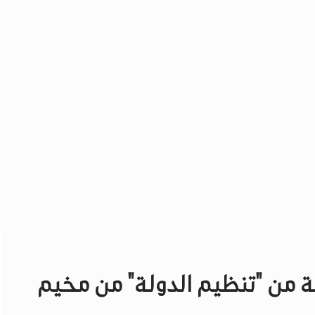
يعيد إلى أراضيه 160 عائلة من "تنظيم الدولة" من مخيم