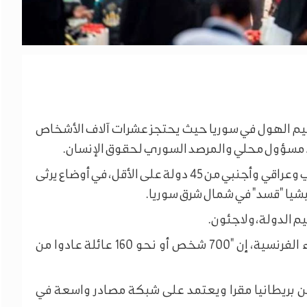
شخص من نحو 160 عائلة، من مخيم الهول في سوريا حيث يحتجز عشرات آلاف الأشخاص
اد مسؤول محلي والمرصد السوري لحقوق الإنسان.
ويؤوي مخيم الهول في سوريا أكثر من 43 ألف سوري وعراقي وأجنبي من 45 دولة على الأقل، في أوضاع يرثى
يا "قسد" في شمال شرق سوريا.
م الدولة، ولاجئون.
وقال مسؤول عراقي لم يكشف هويته لوكالة الأنباء الفرنسية، إن "700 شخص أو نحو 160 عائلة عادوا من
ن بريطانيا مقرا ويعتمد على شبكة مصادر واسعة في