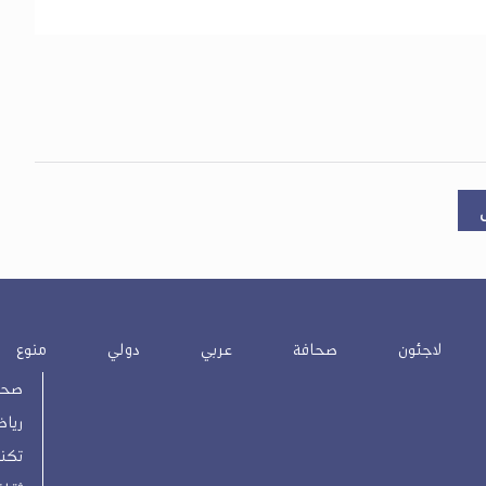
لاجئون
صحافة
عربي
دولي
منوع
صحة
رياض
تكنو