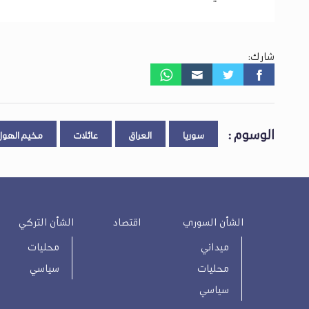
شارك:
الوسوم :
سوريا
العراق
عائلات
مخيم الهول
الشأن السوري
اقتصاد
الشأن التركي
ميداني
محليات
محليات
سياسي
سياسي