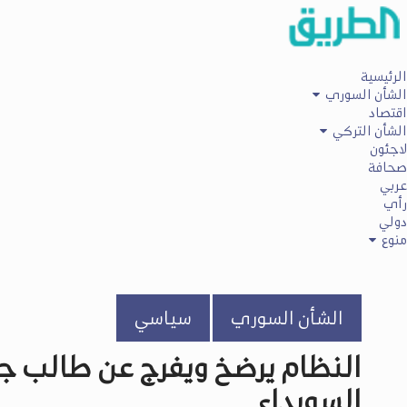
الرئيسية
الشأن السوري
اقتصاد
الشأن التركي
لاجئون
صحافة
عربي
رأي
دولي
منوع
الشأن السوري
سياسي
النظام يرضخ ويفرج عن طالب جا
السويداء