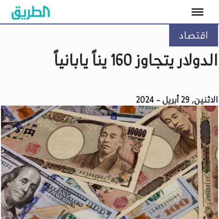
اقتصاد
الدولار يتجاوز 160 يناً يابانياً
الاثنين, 29 أبريل - 2024