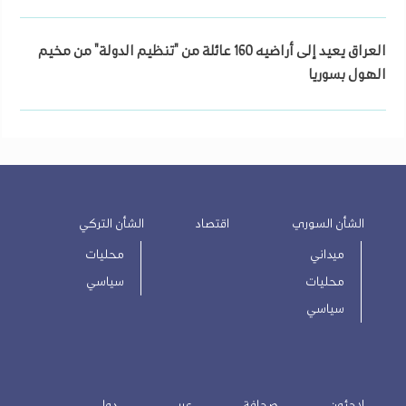
العراق يعيد إلى أراضيه 160 عائلة من "تنظيم الدولة" من مخيم
الهول بسوريا
الشأن السوري
اقتصاد
الشأن التركي
ميداني
محليات
محليات
سياسي
سياسي
لاجئون
صحافة
عربي
دولي