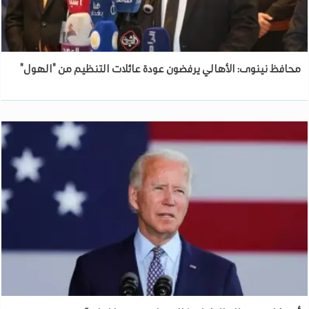
محافظ نينوى: الأهالي يرفضون عودة عائلات التنظيم من "الهول"