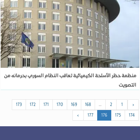
منظمة حظر الأسلحة الكيميائية تعاقب النظام السوري بحرمانه من
التصويت
173
172
171
170
169
168
...
2
1
‹
›
177
176
175
174