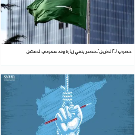
حصري لـ"الطريق"..مصدر ينفي زيارة وفد سعودي لدمشق