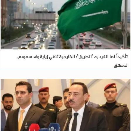
تأكيداً لما انفرد به "الطريق": الخارجية تنفي زيارة وفد سعودي
لدمشق