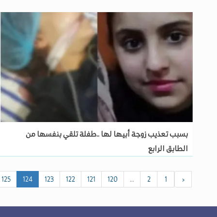
بسبب تعذيب زوجة أبيها لها ..طفلة تلقي بنفسها من
الطابق الرابع
125
124
123
122
121
120
...
2
1
‹