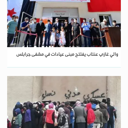
والي غازي عنتاب يفتتح مبنى عيادات في مشفى جرابلس