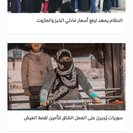
النظام يمهد لرفع أسعار مادتي الخبز والمازوت
سوريات يُجبرنَ على العمل الشاق لتأمين لقمة العيش