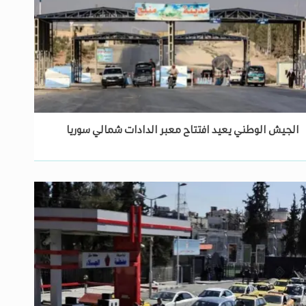
الجيش الوطني يعيد افتتاح معبر الدادات شمالي سوريا