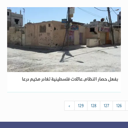
بفعل حصار النظام..عائلات فلسطينية تغادر مخيم درعا
›
129
128
127
126