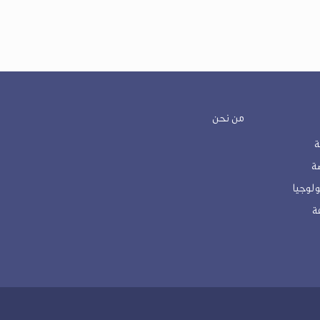
من نحن
ة
لوجيا
ة