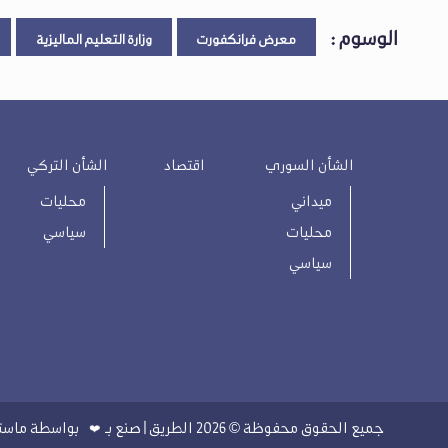
الوسوم :
معرض فرانكفورت
وزارة التعليم الماليزية
الشأن السوري
اقتصاد
الشأن التركي
ميداني
محليات
محليات
سياسي
سياسي
جميع الحقوق محفوظة © 2026 الطريق | صنع بـ
بواسطة
ماستر
❤️