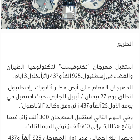
الطريق
استقبل مهرجان "تكنوفيست" لتكنولوجيا الطيران
والفضاء في إسطنبول، 925 ألفاً و437 زائراً، خلال 3 أيام.
المهرجان المقام على أرض مطار أتاتورك بإسطنبول،
انطلق يوم 27 نيسان / أبريل الجاري، حيث استقبل في
يومه الأول 25 ألفاً و437 زائر، وفق وكالة "الأناضول".
وفي اليوم التالي استقبل المهرجان 300 ألف زائر، فيما
ارتفع هذا الرقم إلى 600 ألف زائر في اليوم الثالث.
وبهذا، بلغ إجمالي عدد زوار المهرجان 925 ألفاً و437،