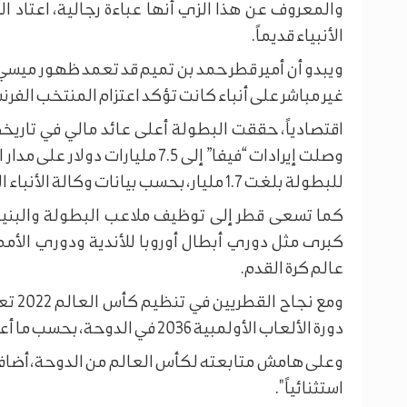
والمعروف عن هذا الزي أنها عباءة رجالية، اعتاد الر
الأنبياء قديماً.
ويبدو أن أمير قطر حمد بن تميم قد تعمد ظهور ميسي
غير مباشر على أنباء كانت تؤكد اعتزام المنتخب الفر
وصلت إيرادات “فيفا” إلى 7.5 مليار
للبطولة بلغت 1.7 مليار، بحسب بيانات وكالة الأنباء القطرية.
كما تسعى قطر إلى توظيف ملاعب البطولة والبنية 
كبرى مثل دوري أبطال أوروبا للأندية ودوري الأمم
عالم كرة القدم.
ومع ن
دورة الألعاب الأولمبية 2036 في الدوحة، بحسب ما أعلنه رئيس اللجنة الأولمبية الدولية توماس باخ.
استثنائياً".