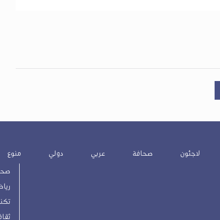
لاجئون
صحافة
عربي
دولي
منوع
صحة
رياض
تكنو
ثقاف