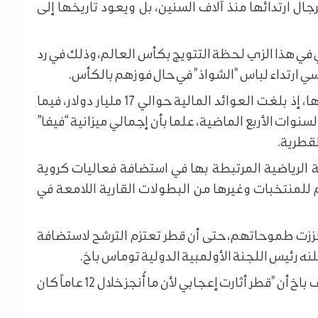
جال ارتدائها منذ آلاف السنين، بل ويعود تاريخها إلى
 في هذا الزي لحظة التتويج بكأس العالم، وذلك في رد
نسي ارتداء لباس "الشواذ" في حال فوزهم بالكأس.
اقتصادياً، حققت البطولة أعلى عائد مالي في تاريخها، إذ بلغت العوائد المالية حوالي 17 مليار دولار، فيما
ات دولار على مدار السنوات الأربع الماضية، علما بأن إجمالي ميزانية “فيفا”
الرياضية المرتبطة بها في استضافة فعاليات كروية
 للمنتخبات وغيرها من البطولات القارية اللامعة في
جاح القطريين في تنظيم كأس العالم 2022 تعززت طموحاتهم، حتى أن قطر تعتزم الترشح لاستضافة
وعلى هامش متابعته لكأس العالم من الدوحة، أضاف باخ أن "قطر أثارت إعجابي لأن ما أُنجز خلال 12 عاماً كان