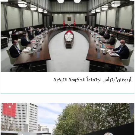
أردوغان" يترأس اجتماعاً للحكومة التركية