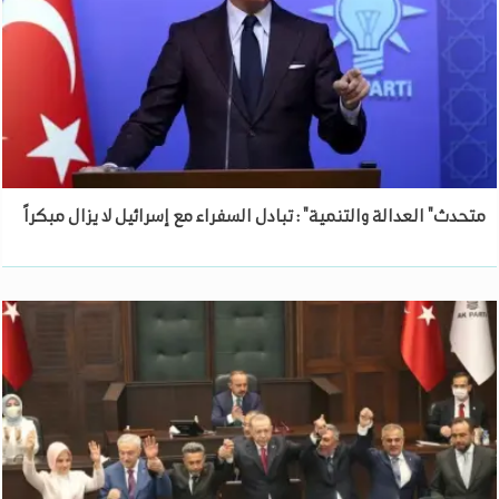
متحدث" العدالة والتنمية" : تبادل السفراء مع إسرائيل لا يزال مبكراً