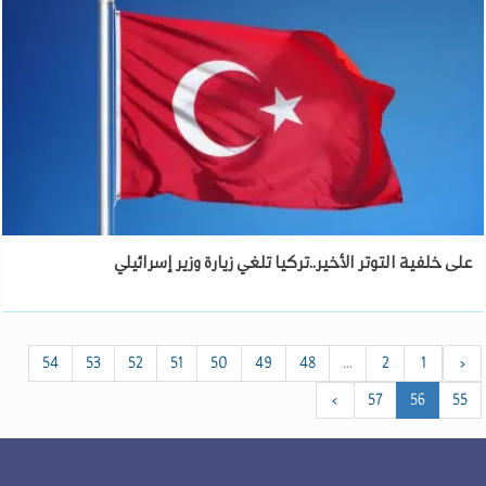
على خلفية التوتر الأخير..تركيا تلغي زيارة وزير إسرائيلي
54
53
52
51
50
49
48
...
2
1
‹
›
57
56
55