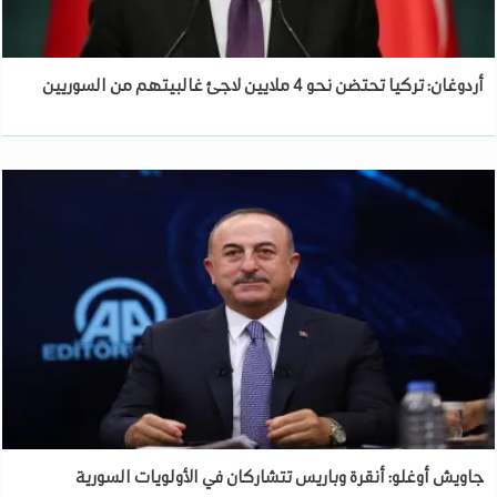
أردوغان: تركيا تحتضن نحو 4 ملايين لاجئ غالبيتهم من السوريين
جاويش أوغلو: أنقرة وباريس تتشاركان في الأولويات السورية