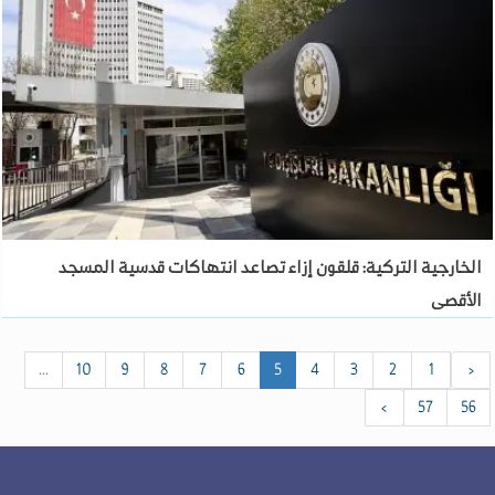
الخارجية التركية: قلقون إزاء تصاعد انتهاكات قدسية المسجد
الأقصى
...
10
9
8
7
6
5
4
3
2
1
‹
›
57
56