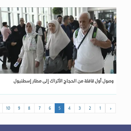
وصول أول قافلة من الحجاج الأتراك إلى مطار إسطنبول
10
9
8
7
6
5
4
3
2
1
‹