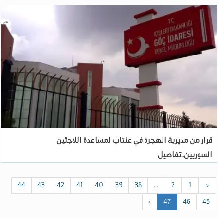
قرار من مديرية الهجرة في عنتاب لمساعدة اللاجئين
السوريين..تفاصيل
44
43
42
41
40
39
38
...
2
1
‹
›
47
46
45