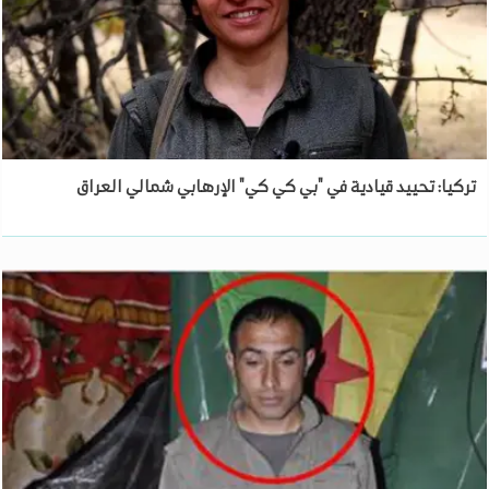
تركيا: تحييد قيادية في "بي كي كي" الإرهابي شمالي العراق