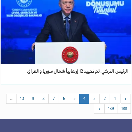
الرئيس التركي: تم تحييد 12 إرهابياً شمال سوريا والعراق
...
10
9
8
7
6
5
4
3
2
1
‹
›
189
188