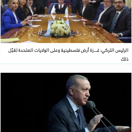
الرئيس التركي: غــ..زة أرض فلسطينية وعلى الولايات المتحدة تقبّل
ذلك