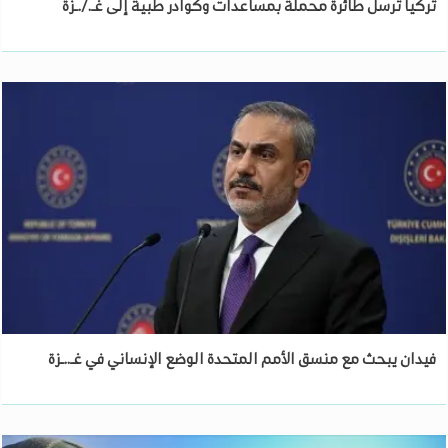
تركيا ترسل طائرة محملة بمساعدات وكوادر طبية إلى غـ./.ـزة
فيدان يبحث مع منسق الأمم المتحدة الوضع الإنساني في غـ..ـزة