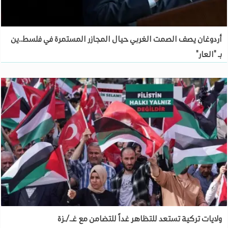
أردوغان يصف الصمت الغربي حيال المجازر المستمرة في فلسط..ين
بـ "العار"
ولايات تركية تستعد للتظاهر غداً للتضامن مع غـ./ـزة