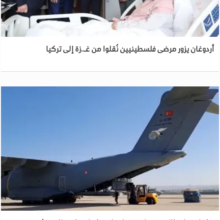
أردوغان يزور مرضى فلسطينيين نُقلوا من غـ..زة إلى تركيا