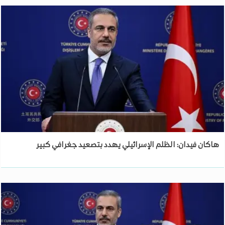
هاكان فيدان: الظلم الإسرائيلي يهدد بتصعيد جغرافي كبير