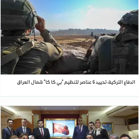
الدفاع التركية: تحييد 6 عناصر لتنظيم "بي كا كا" شمال العراق