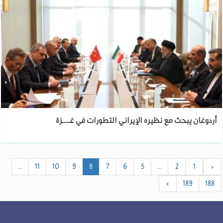
أردوغان يبحث مع نظيره الإيراني التطورات في غـ...ـزة
...
11
10
9
8
7
6
5
...
2
1
‹
›
189
188