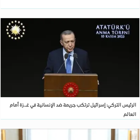
الرئيس التركي: إسرائيل ترتكب جريمة ضد الإنسانية في غـ..زة أمام
العالم