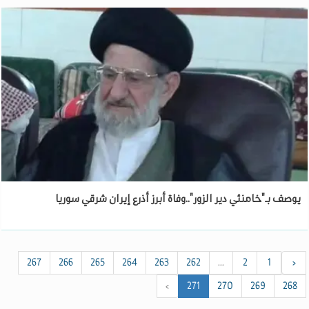
يوصف بـ"خامنئي دير الزور"..وفاة أبرز أذرع إيران شرقي سوريا
267
266
265
264
263
262
...
2
1
‹
›
271
270
269
268