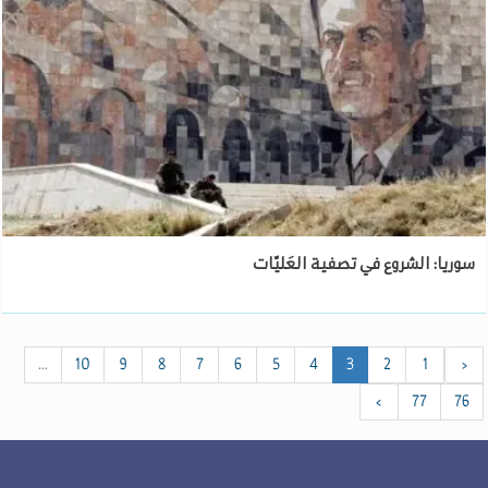
سوريا: الشروع في تصفية العَليّات
...
10
9
8
7
6
5
4
3
2
1
‹
›
77
76