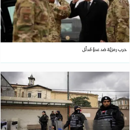
حرب رمزيّة ضد عدوّ مُدلّل