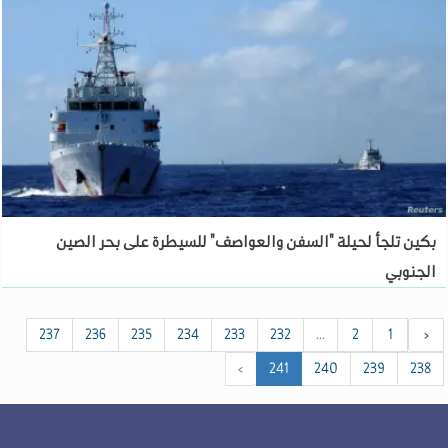
بكين تلجأ لحيلة "السفن والعواصف" للسيطرة على بحر الصين
الجنوبي
237
236
235
234
233
232
...
2
1
‹
›
241
240
239
238