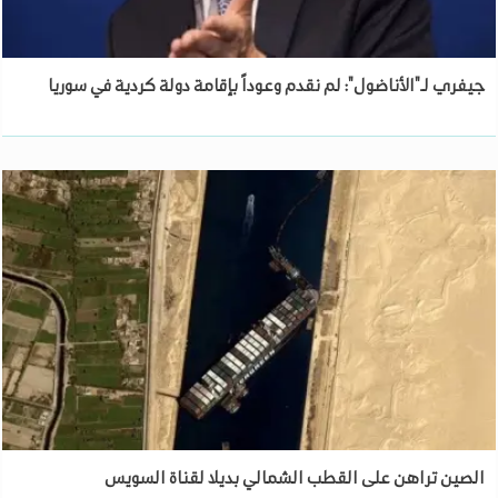
جيفري لـ"الأناضول": لم نقدم وعوداً بإقامة دولة كردية في سوريا
الصين تراهن على القطب الشمالي بديلا لقناة السويس