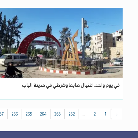
في يوم واحد..اغتيال ضابط وشرطي في مدينة الباب
67
266
265
264
263
262
...
2
1
‹