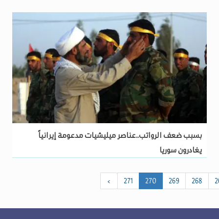
بسبب ضعف الرواتب..عناصر ميليشيات مدعومة إيرانياً
يغادرون سوريا
›
271
270
269
268
2