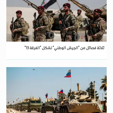
ثلاثة فصائل من "الجيش الوطني" تشكل "الفرقة 13"