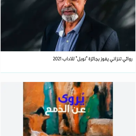
روائي تنزاني يفوز بجائزة "نوبل" للآداب 2021