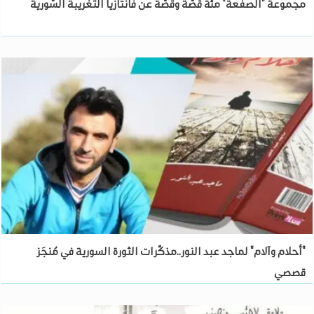
مجموعة "الصفعة" مئة قصَّة وقصَّة عن فانتازيا التغريبة السُّورية
"أحلام وآلام" لماجد عبد النور..مذكّرات الثورة السورية في مُنجَز
قصصي