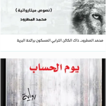
محمد المطرود.. ذاك الكائن الترابي المسكون برائحة البرية