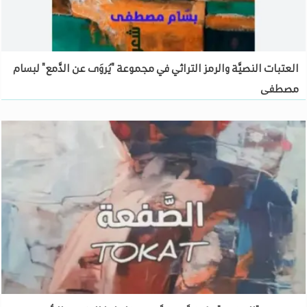
العتبات النصيَّة والرمز التراثي في مجموعة "يُروَى عن الدَّمع" لبسام
مصطفى