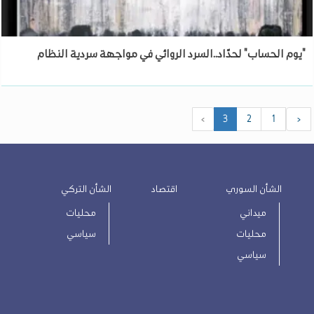
"يوم الحساب" لحدّاد..السرد الروائي في مواجهة سردية النظام
›
3
2
1
‹
الشأن السوري
اقتصاد
الشأن التركي
ميداني
محليات
محليات
سياسي
سياسي