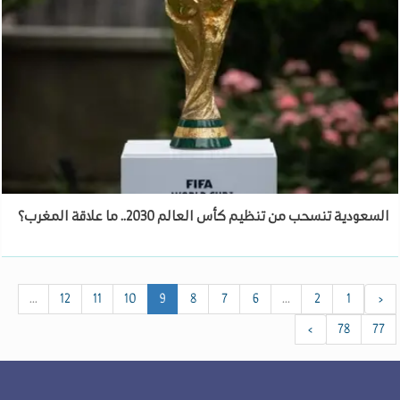
السعودية تنسحب من تنظيم كأس العالم 2030.. ما علاقة المغرب؟
...
12
11
10
9
8
7
6
...
2
1
‹
›
78
77